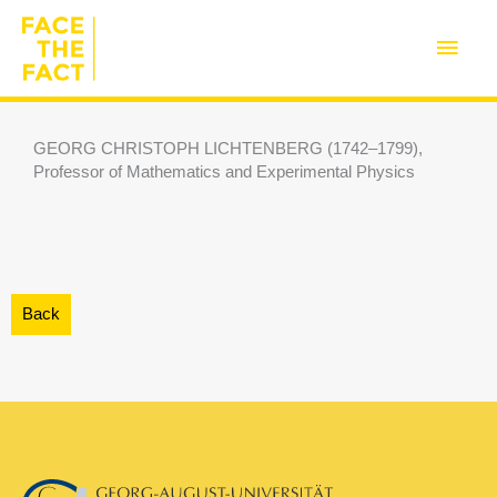
Skip
to
Main
content
Men
GEORG CHRISTOPH LICHTENBERG (1742–1799),
Professor of Mathematics and Experimental Physics