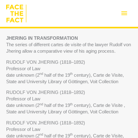
Skip
to
Main
content
Men
JHERING IN TRANSFORMATION
The series of different cartes de visite of the lawyer Rudolf von
Jhering allow a comparative view of his aging process.
RUDOLF VON JHERING (1818–1892)
Professor of Law
nd
th
date unknown (2
half of the 19
century), Carte de Visite,
State and University Library of Göttingen, Voit Collection
RUDOLF VON JHERING (1818–1892)
Professor of Law
nd
th
date unknown (2
half of the 19
century), Carte de Visite ,
State and University Library of Göttingen, Voit Collection
RUDOLF VON JHERING (1818–1892)
Professor of Law
nd
th
date unknown (2
half of the 19
century), Carte de Visite,