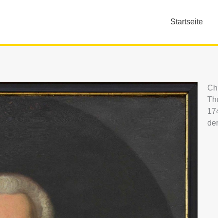
Startseite
Ch
The
17
der