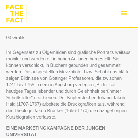
Zum
Inhalt
Haup
springen
03 Grafik
Im Gegensatz zu Ölgemälden sind grafische Portraits weitaus
mobiler und werden oft in hohen Auflagen hergestellt. Sie
können verschickt, in Büchern gebunden und gesammelt
werden. Die ausgestellten Mezzotinto- bzw. Schabkunstblätter
zeigen Bildnisse von Göttinger Professoren, die zwischen
1741 bis 1755 in dem in Augsburg verlegten „Bilder-sal
heutiges Tages lebender und durch Gelehrtheit berühmter
Schriftsteller“ erschienen. Der Kupferstecher Johann Jakob
Haid (1707-1767) arbeitete die Druckgrafiken aus, während
der Theologe Jakob Brucker (1696-1770) die dazugehörigen
Kurzbiografien verfasste.
EINE MARKETINGKAMPAGNE DER JUNGEN
UNIVERSITÄT