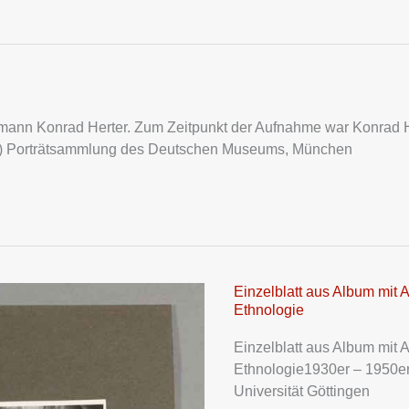
mann Konrad Herter. Zum Zeitpunkt der Aufnahme war Konrad Her
ion) Porträtsammlung des Deutschen Museums, München
Einzelblatt aus Album mit 
Einzelblatt
Ethnologie
aus
Album
Einzelblatt aus Album mit 
mit
Ethnologie1930er – 1950er
Aufnahmen
Universität Göttingen
von