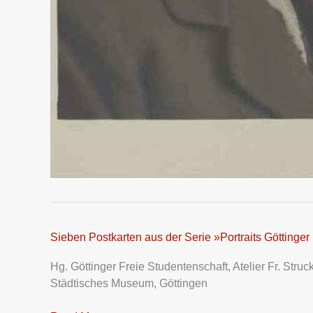
Sieben Postkarten aus der Serie »Portraits Göttinger
Sieben
Postkarten
Hg. Göttinger Freie Studentenschaft, Atelier Fr. Stru
aus
Städtisches Museum, Göttingen
der
Serie