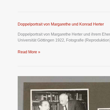
Doppelportrait von Margarethe und Konrad Herter
Doppelportrait
von
Doppelportrait von Margarethe Herter und ihrem Ehe
Margarethe
Universität Göttingen 1922, Fotografie (Reprodukt
und
Konrad
Read More »
Herter