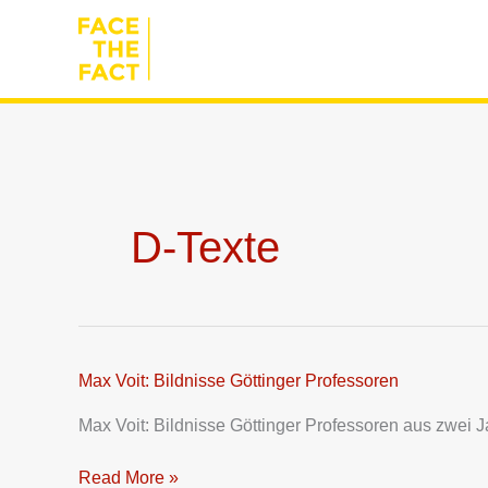
Zum
Inhalt
springen
D-Texte
Max Voit: Bildnisse Göttinger Professoren
Max
Voit:
Max Voit: Bildnisse Göttinger Professoren aus zwei
Bildnisse
Göttinger
Read More »
Professoren