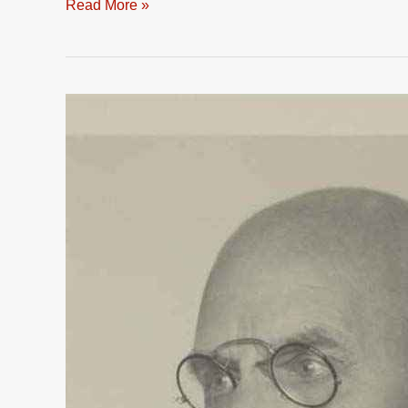
Read More »
»Portraits
Göttinger
Professoren«