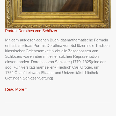
Portrait
Portrait Dorothea von Schlözer
Dorothea
Mit dem aufgeschlagenen Buch, dasmathematische Formeln
von
enthält, stelltdas Portrait Dorothea von Schlözer indie Tradition
Schlözer
klassischer Gelehrsamkeit.Nicht alle Zeitgenossen von
Schlözers waren aber mit einer solchen Repräsentation
einverstanden. Dorothea von Schlözer (1770–1825)eine der
sog. »Universitätsmamsellen«Friedrich Carl Gröger, um
1794,Öl auf LeinwandStaats- und Universitätsbibliothek
Göttingen(Schlözer-Stiftung)
Read More »