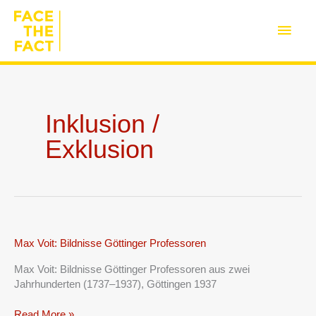
Zum
Inhalt
Haup
springen
Inklusion /
Exklusion
Max
Max Voit: Bildnisse Göttinger Professoren
Voit:
Max Voit: Bildnisse Göttinger Professoren aus zwei
Bildnisse
Jahrhunderten (1737–1937), Göttingen 1937
Göttinger
Professoren
Read More »