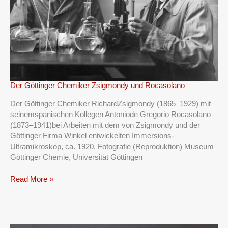
Der
Der Göttinger Chemiker Zsigmondy und Rocasolano
Göttinger
Der Göttinger Chemiker RichardZsigmondy (1865–1929) mit
Chemiker
seinemspanischen Kollegen Antoniode Gregorio Rocasolano
Zsigmondy
(1873–1941)bei Arbeiten mit dem von Zsigmondy und der
und
Göttinger Firma Winkel entwickelten Immersions-
Rocasolano
Ultramikroskop, ca. 1920, Fotografie (Reproduktion) Museum
Göttinger Chemie, Universität Göttingen
Read More »