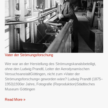
Vater
Vater der Strömungsforschung
der
Wer war an der Herstellung des Strömungskanalsbeteiligt,
Strömungsforschung
ohne den Ludwig Prandtl, Leiter der Aerodynamischen
VersuchsanstaltGöttingen, nicht zum »Vater der
Strömungsforschung« geworden wäre? Ludwig Prandtl (1875–
1953)1930er Jahre, Fotografie (Reproduktion)Städtisches
Museum Göttingen
Read More »