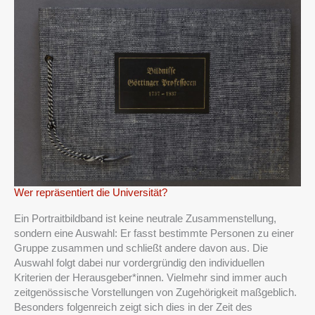
Wer
Wer repräsentiert die Universität?
repräsentiert
Ein Portraitbildband ist keine neutrale Zusammenstellung,
die
sondern eine Auswahl: Er fasst bestimmte Personen zu einer
Universität?
Gruppe zusammen und schließt andere davon aus. Die
Auswahl folgt dabei nur vordergründig den individuellen
Kriterien der Herausgeber*innen. Vielmehr sind immer auch
zeitgenössische Vorstellungen von Zugehörigkeit maßgeblich.
Besonders folgenreich zeigt sich dies in der Zeit des